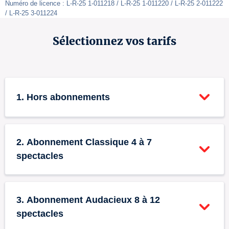
Numéro de licence : L-R-25 1-011218 / L-R-25 1-011220 / L-R-25 2-011222 
/ L-R-25 3-011224
Sélectionnez vos tarifs
1. Hors abonnements
Tarif plein
0
2. Abonnement Classique 4 à 7
26 €
spectacles
+ frais de loc.
Abonnement Classique -
Tarif réduit - Séniors
0
0
3. Abonnement Audacieux 8 à 12
Tarif plein
(65+)
spectacles
17 €
20 €