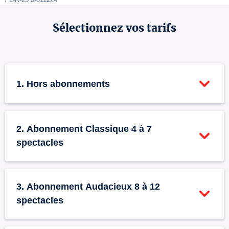
Sélectionnez vos tarifs
1. Hors abonnements
Tarif plein
0
2. Abonnement Classique 4 à 7
26 €
spectacles
+ frais de loc.
Abonnement Classique -
Tarif réduit - Séniors
0
0
3. Abonnement Audacieux 8 à 12
Tarif plein
(65+)
spectacles
17 €
20 €
+ frais de loc.
+ frais de loc.