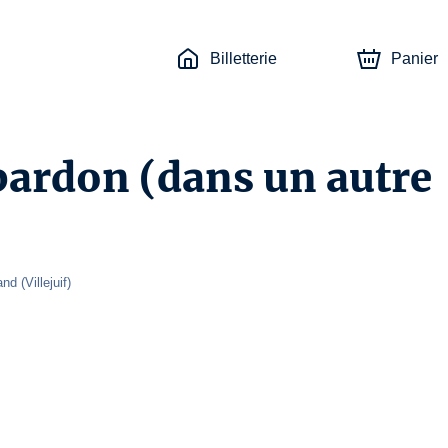
Billetterie
Panier
, pardon (dans un autre
and 
(
Villejuif
)