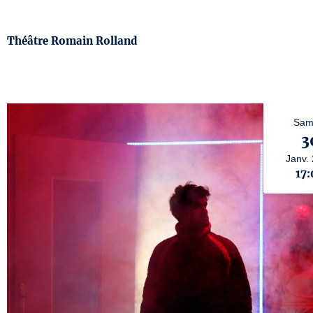
Théâtre Romain Rolland
Sam
3
Janv.
17: