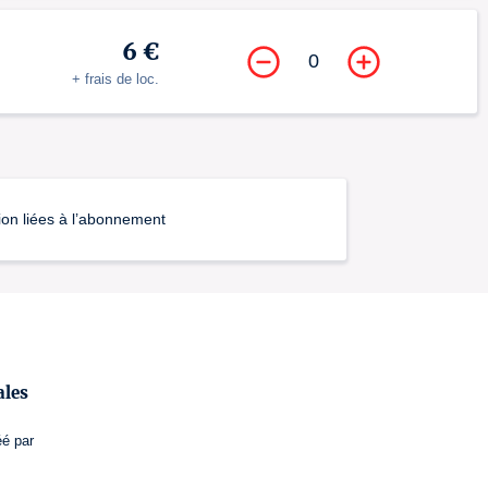
6 €
0
+ frais de loc.
ion liées à l’abonnement
ales
éé par