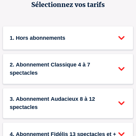
Sélectionnez vos tarifs
1. Hors abonnements
Tarif plein
0
2. Abonnement Classique 4 à 7
26 €
spectacles
+ frais de loc.
Abonnement Classique -
Tarif réduit - Séniors
0
0
3. Abonnement Audacieux 8 à 12
Tarif plein
(65+)
spectacles
17 €
20 €
+ frais de loc.
+ frais de loc.
Tarif plein pour abonnements de 4 à 7 spectacles.
Abonnement Audacieux
Tarif réduit pour les séniors (+65 ans).
0
4. Abonnement Fidélis 13 spectacles et +
- Tarif réduit