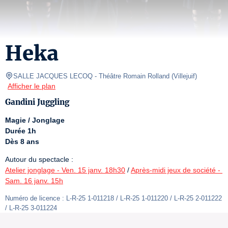
Heka
SALLE JACQUES LECOQ
- Théâtre Romain Rolland 
(
Villejuif
)
Afficher le plan
Gandini Juggling
Magie / Jonglage
Durée 1h
Dès 8 ans
Atelier jonglage - Ven. 15 janv. 18h30
 / 
Après-midi jeux de société - 
Sam. 16 janv. 15h
Numéro de licence : L-R-25 1-011218 / L-R-25 1-011220 / L-R-25 2-011222 
/ L-R-25 3-011224