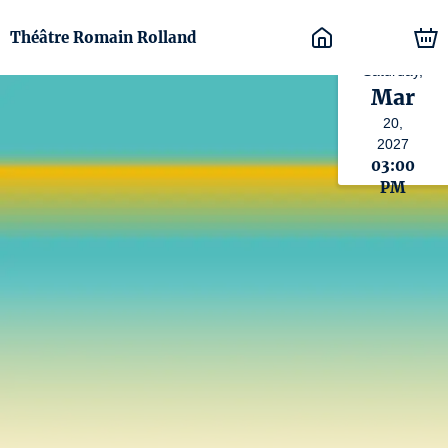
Théâtre Romain Rolland
Saturday,
Mar
20,
2027
03:00
PM