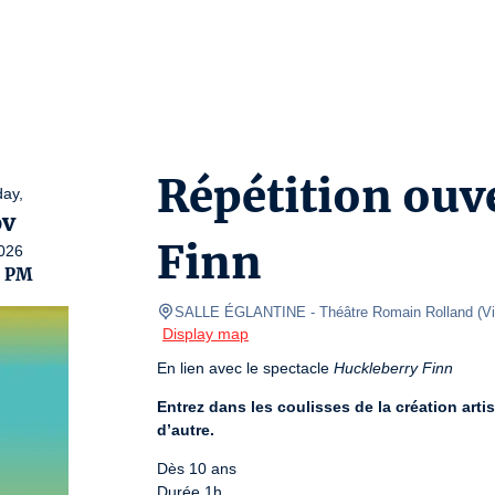
Répétition ouv
ay,
v
Finn
026
0 PM
SALLE ÉGLANTINE
- Théâtre Romain Rolland 
(
Vi
Display map
En lien avec le spectacle 
Huckleberry Finn
Entrez dans les coulisses de la création artis
d’autre.
Dès 10 ans

Durée 1h
