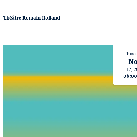
Théâtre Romain Rolland
Tuesd
No
17,
2
06:0