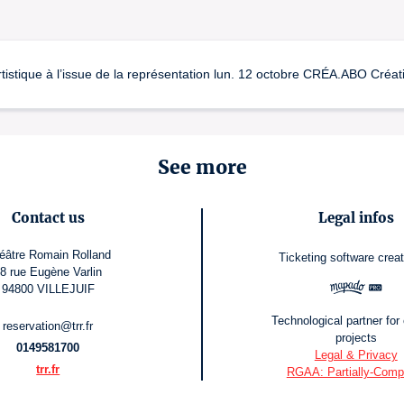
rtistique à l’issue de la représentation lun. 12 octobre CRÉA.ABO Créat
See more
Contact us
Legal infos
éâtre Romain Rolland
Ticketing software
crea
8 rue Eugène Varlin
94800 VILLEJUIF
Technological partner for 
reservation@trr.fr
projects
0149581700
Legal & Privacy
trr.fr
RGAA: Partially-Compl