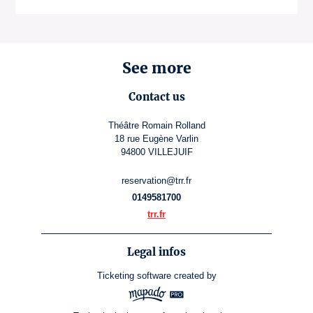
See more
Contact us
Théâtre Romain Rolland
18 rue Eugène Varlin
94800 VILLEJUIF
reservation@trr.fr
0149581700
trr.fr
Legal infos
Ticketing software
created by