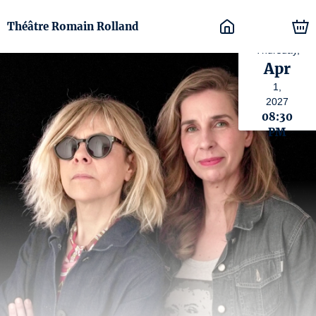
Théâtre Romain Rolland
Thursday,
Apr
1,
2027
08:30
PM