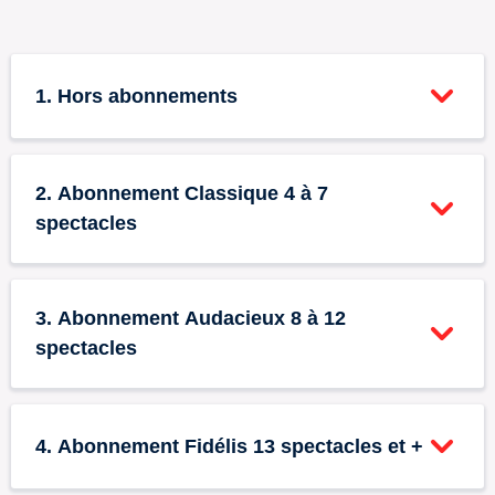
1. Hors abonnements
Tarif plein
0
2. Abonnement Classique 4 à 7
€26
spectacles
+ booking fees
Abonnement Classique -
Tarif réduit - Séniors
0
0
3. Abonnement Audacieux 8 à 12
Tarif plein
(65+)
spectacles
€17
€20
+ booking fees
+ booking fees
Tarif plein pour abonnements de 4 à 7 spectacles.
Abonnement Audacieux
Tarif réduit pour les séniors (+65 ans).
0
4. Abonnement Fidélis 13 spectacles et +
- Tarif réduit
€13
Abonnement Classique -
Tarif réduit - Groupes