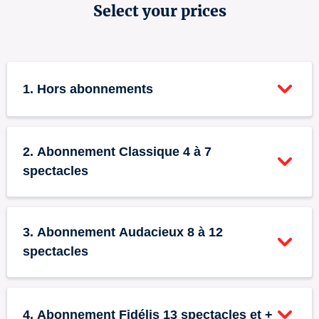
Select your prices
1. Hors abonnements
Tarif plein
0
2. Abonnement Classique 4 à 7
€26
spectacles
+ booking fees
Abonnement Classique -
Tarif réduit - Séniors
0
0
3. Abonnement Audacieux 8 à 12
Tarif plein
(65+)
spectacles
€17
€20
+ booking fees
+ booking fees
Tarif plein pour abonnements de 4 à 7 spectacles.
Abonnement Audacieux
Tarif réduit pour les séniors (+65 ans).
0
4. Abonnement Fidélis 13 spectacles et +
- Tarif plein